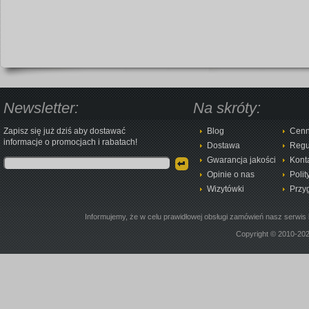
Newsletter:
Na skróty:
Zapisz się już dziś aby dostawać
Blog
Cenn
informacje o promocjach i rabatach!
Dostawa
Regu
Gwarancja jakości
Kont
Opinie o nas
Polit
Wizytówki
Przy
Informujemy, że w celu prawidłowej obsługi zamówień nasz serwis 
Copyright © 2010-20