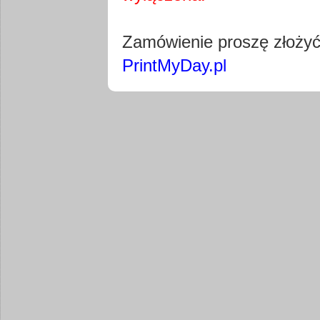
Pobierz wty
Zamówienie proszę złoży
PrintMyDay.pl