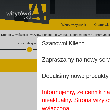
Wzory wizytówek
Kreator wi
Kreator wizytówek »
wizytowki-online-do-wydruku-kolorowe-pasy-na-czarnym-tl
Szanowni Klienci
Edytor i rodzaj wizytówki
Koszyk
Zapraszamy na nowy ser
Kre
Dodaliśmy nowe produkty.
Informujemy, że cennik na 
nieaktualny. Strona wizyt
Najprawdopobodniej
wyłączona.