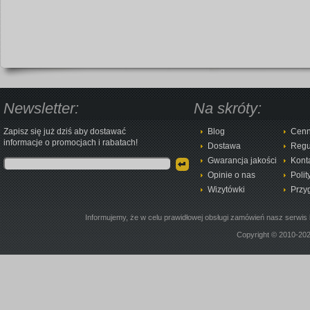
Newsletter:
Na skróty:
Zapisz się już dziś aby dostawać
Blog
Cenn
informacje o promocjach i rabatach!
Dostawa
Regu
Gwarancja jakości
Kont
Opinie o nas
Polit
Wizytówki
Przy
Informujemy, że w celu prawidłowej obsługi zamówień nasz serwis 
Copyright © 2010-20