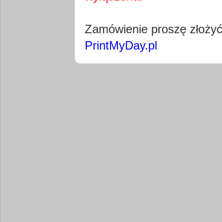
Pobierz wty
Zamówienie proszę złoży
PrintMyDay.pl