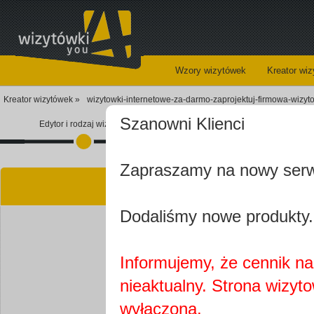
Wzory wizytówek
Kreator wi
Kreator wizytówek »
wizytowki-internetowe-za-darmo-zaprojektuj-firmowa-wizy
Szanowni Klienci
Edytor i rodzaj wizytówki
Koszyk
Zapraszamy na nowy ser
Kre
Dodaliśmy nowe produkty.
Informujemy, że cennik na 
nieaktualny. Strona wizyt
Najprawdopobodniej
wyłączona.