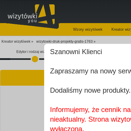
Wzory wizytówek
Kreator wi
Kreator wizytówek »
wizytowki-druk-projekty-gratis-1763 »
Szanowni Klienci
Edytor i rodzaj wizytówki
Koszyk
Zapraszamy na nowy ser
Kre
Dodaliśmy nowe produkty.
Informujemy, że cennik na 
nieaktualny. Strona wizyt
Najprawdopobodniej
wyłączona.