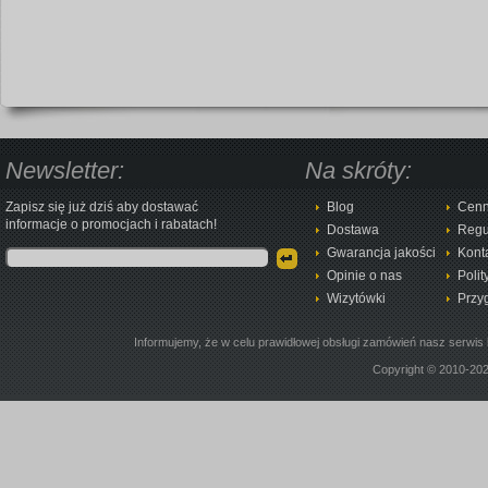
Newsletter:
Na skróty:
Zapisz się już dziś aby dostawać
Blog
Cenn
informacje o promocjach i rabatach!
Dostawa
Regu
Gwarancja jakości
Kont
Opinie o nas
Polit
Wizytówki
Przy
Informujemy, że w celu prawidłowej obsługi zamówień nasz serwis 
Copyright © 2010-20