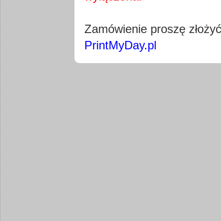
Pobierz wty
Zamówienie proszę złoży
PrintMyDay.pl