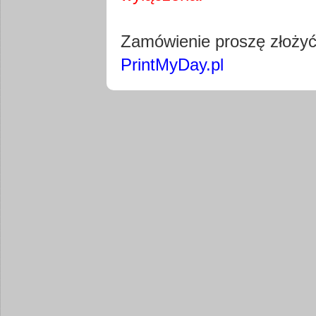
Pobierz wty
Zamówienie proszę złoży
PrintMyDay.pl