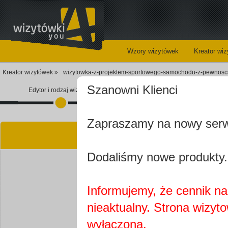
Wzory wizytówek
Kreator wi
Kreator wizytówek »
wizytowka-z-projektem-sportowego-samochodu-z-pewnoscia
Szanowni Klienci
Edytor i rodzaj wizytówki
Koszyk
Zapraszamy na nowy ser
Kre
Dodaliśmy nowe produkty.
Informujemy, że cennik na 
nieaktualny. Strona wizyt
Najprawdopobodniej
wyłączona.