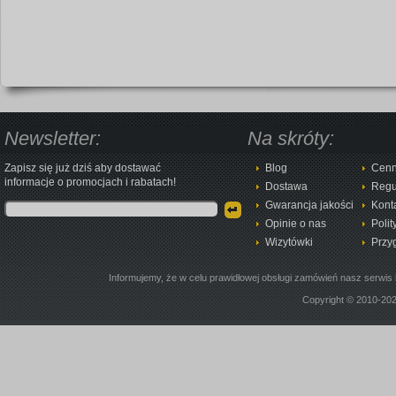
Newsletter:
Na skróty:
Zapisz się już dziś aby dostawać
Blog
Cenn
informacje o promocjach i rabatach!
Dostawa
Regu
Gwarancja jakości
Kont
Opinie o nas
Polit
Wizytówki
Przy
Informujemy, że w celu prawidłowej obsługi zamówień nasz serwis 
Copyright © 2010-20