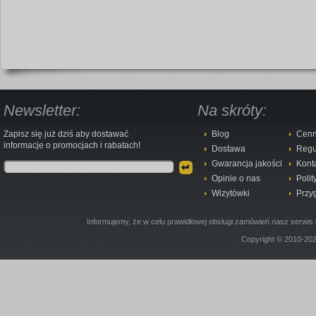
Newsletter:
Na skróty:
Zapisz się już dziś aby dostawać
Blog
Cenn
informacje o promocjach i rabatach!
Dostawa
Regu
Gwarancja jakości
Kont
Opinie o nas
Polit
Wizytówki
Przy
Informujemy, że w celu prawidłowej obsługi zamówień nasz serwis 
Copyright © 2010-20