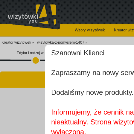
Wzory wizytówek
Kreator wi
Kreator wizytówek »
wizytowka-z-pomyslem-1407 »
Szanowni Klienci
Edytor i rodzaj wizytówki
Koszyk
Zapraszamy na nowy ser
Kre
Dodaliśmy nowe produkty.
Informujemy, że cennik na 
nieaktualny. Strona wizyt
Najprawdopobodniej
wyłączona.