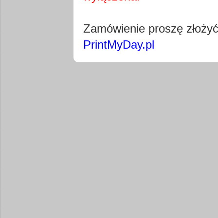
Pobierz wty
Zamówienie proszę złoży
PrintMyDay.pl