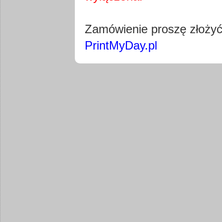
Pobierz wty
Zamówienie proszę złoży
PrintMyDay.pl