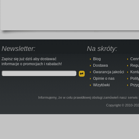
Newsletter:
Na skróty:
Zapisz się już dziś aby dostawać
Blog
Cenn
informacje o promocjach i rabatach!
Dostawa
Regu
Gwarancja jakości
Kont
Opinie o nas
Polit
Wizytówki
Przy
Informujemy, że w celu prawidłowej obsługi zamówień nasz serwis 
Copyright © 2010-20