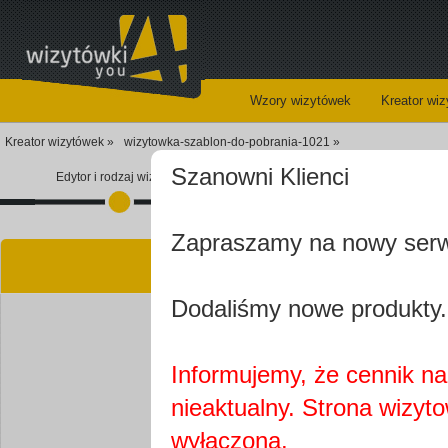
Wzory wizytówek
Kreator wi
Kreator wizytówek »
wizytowka-szablon-do-pobrania-1021 »
Szanowni Klienci
Edytor i rodzaj wizytówki
Koszyk
Zapraszamy na nowy ser
Kre
Dodaliśmy nowe produkty.
Informujemy, że cennik na 
nieaktualny. Strona wizyt
Najprawdopobodniej
wyłączona.