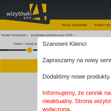
Wzory wizytówek
Kreator wi
Kreator wizytówek »
wizytowka-osobista-wzor-2244 »
Szanowni Klienci
Edytor i rodzaj wizytówki
Koszyk
Zapraszamy na nowy ser
Kre
Dodaliśmy nowe produkty.
Informujemy, że cennik na 
nieaktualny. Strona wizyt
Najprawdopobodniej
wyłączona.