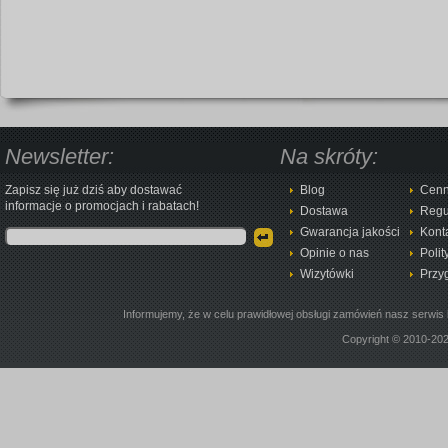
Newsletter:
Na skróty:
Zapisz się już dziś aby dostawać
Blog
Cenn
informacje o promocjach i rabatach!
Dostawa
Regu
Gwarancja jakości
Kont
Opinie o nas
Polit
Wizytówki
Przy
Informujemy, że w celu prawidłowej obsługi zamówień nasz serwis 
Copyright © 2010-20