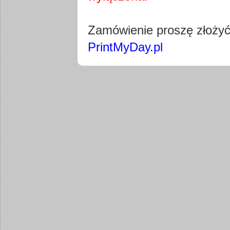
Pobierz wty
Zamówienie proszę złoży
PrintMyDay.pl