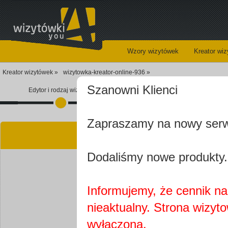
Wzory wizytówek
Kreator wi
Kreator wizytówek »
wizytowka-kreator-online-936 »
Szanowni Klienci
Edytor i rodzaj wizytówki
Koszyk
Zapraszamy na nowy ser
Kre
Dodaliśmy nowe produkty.
Informujemy, że cennik na 
nieaktualny. Strona wizyt
Najprawdopobodniej
wyłączona.