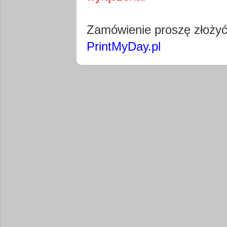
Pobierz wty
Zamówienie proszę złoży
PrintMyDay.pl