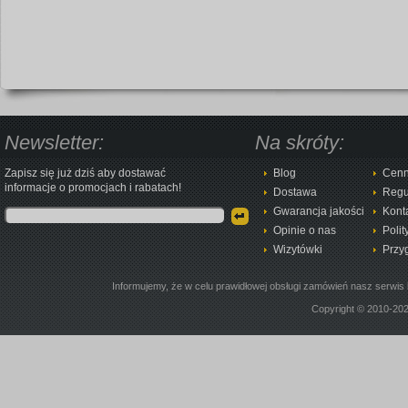
Newsletter:
Na skróty:
Zapisz się już dziś aby dostawać
Blog
Cenn
informacje o promocjach i rabatach!
Dostawa
Regu
Gwarancja jakości
Kont
Opinie o nas
Polit
Wizytówki
Przy
Informujemy, że w celu prawidłowej obsługi zamówień nasz serwis 
Copyright © 2010-20