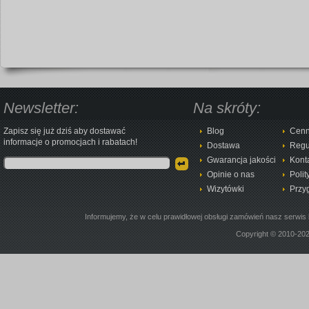
Newsletter:
Na skróty:
Zapisz się już dziś aby dostawać
Blog
Cenn
informacje o promocjach i rabatach!
Dostawa
Regu
Gwarancja jakości
Kont
Opinie o nas
Polit
Wizytówki
Przy
Informujemy, że w celu prawidłowej obsługi zamówień nasz serwis 
Copyright © 2010-20