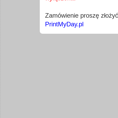
Pobierz wty
Zamówienie proszę złoży
PrintMyDay.pl