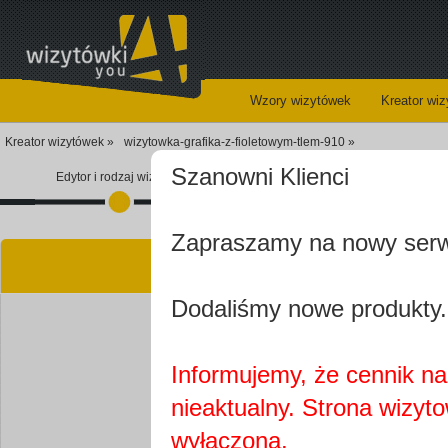
Wzory wizytówek
Kreator wi
Kreator wizytówek »
wizytowka-grafika-z-fioletowym-tlem-910 »
Szanowni Klienci
Edytor i rodzaj wizytówki
Koszyk
Zapraszamy na nowy ser
Kre
Dodaliśmy nowe produkty.
Informujemy, że cennik na 
nieaktualny. Strona wizyt
Najprawdopobodniej
wyłączona.