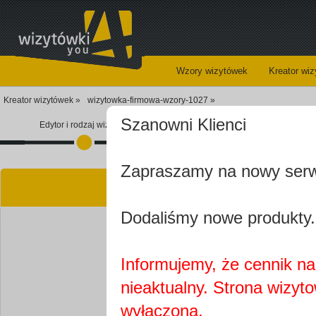
Wzory wizytówek
Kreator wi
Kreator wizytówek »
wizytowka-firmowa-wzory-1027 »
Szanowni Klienci
Edytor i rodzaj wizytówki
Koszyk
Zapraszamy na nowy ser
Kre
Dodaliśmy nowe produkty.
Informujemy, że cennik na 
nieaktualny. Strona wizyt
Najprawdopobodniej
wyłączona.