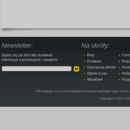
Newsletter:
Na skróty:
Zapisz się już dziś aby dostawać
Blog
Cenn
informacje o promocjach i rabatach!
Dostawa
Regu
Gwarancja jakości
Kont
Opinie o nas
Polit
Wizytówki
Przy
Informujemy, że w celu prawidłowej obsługi zamówień nasz serwis 
Copyright © 2010-20