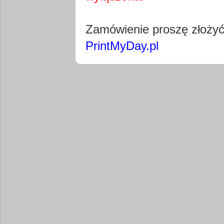
Pobierz wty
Zamówienie proszę złoży
PrintMyDay.pl