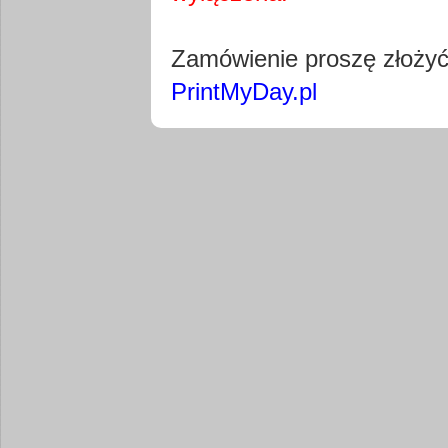
Pobierz wty
Zamówienie proszę złoży
PrintMyDay.pl