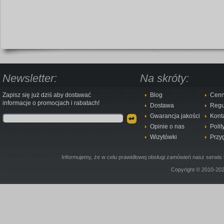
Newsletter:
Na skróty:
Zapisz się już dziś aby dostawać
Blog
Cenn
informacje o promocjach i rabatach!
Dostawa
Regu
Gwarancja jakości
Kont
Opinie o nas
Polit
Wizytówki
Przy
Informujemy, że w celu prawidłowej obsługi zamówień nasz serwis 
Copyright © 2010-20