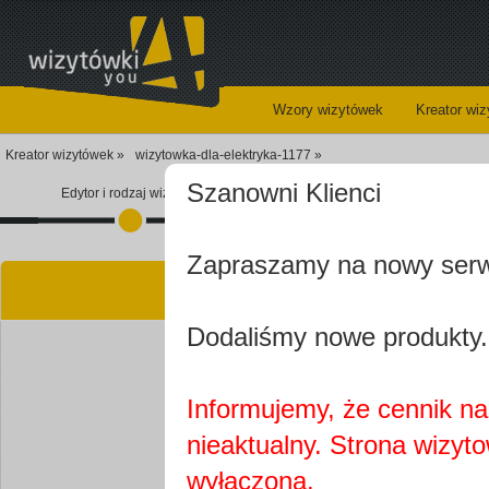
Wzory wizytówek
Kreator wi
Kreator wizytówek »
wizytowka-dla-elektryka-1177 »
Szanowni Klienci
Edytor i rodzaj wizytówki
Koszyk
Zapraszamy na nowy ser
Kre
Dodaliśmy nowe produkty.
Informujemy, że cennik na 
nieaktualny. Strona wizyt
Najprawdopobodniej
wyłączona.