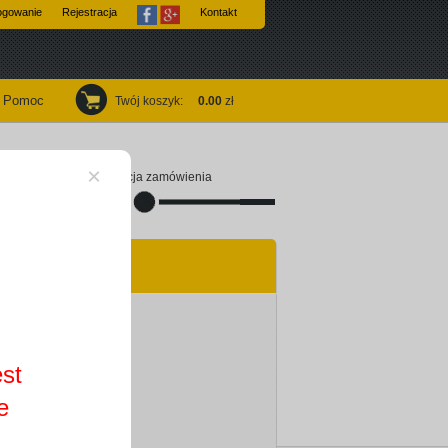
ogowanie
Rejestracja
Kontakt
Pomoc
Twój koszyk
:
0.00
zł
×
Finalizacja zamówienia
est
e