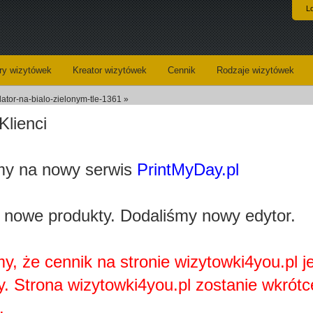
L
y wizytówek
Kreator wizytówek
Cennik
Rodzaje wizytówek
ator-na-bialo-zielonym-tle-1361 »
Klienci
Koszyk
Dane do wysyłki
y na nowy serwis
PrintMyDay.pl
Kreator wizytówek
 nowe produkty. Dodaliśmy nowy edytor.
y, że cennik na stronie wizytowki4you.pl j
y. Strona wizytowki4you.pl zostanie wkrótc
Najprawdopobodniej nie posiadasz zainstalowanej wtyczki
Adobe Flash Player.
.