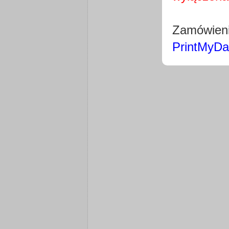
Zamówieni
PrintMyDa