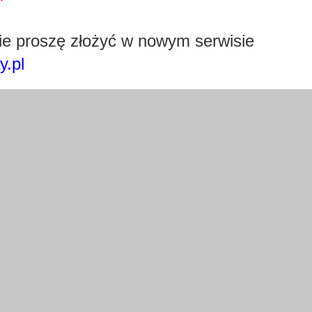
Pobierz wtyczkę klikając w obrazek poniżej.
e proszę złożyć w nowym serwisie
y.pl