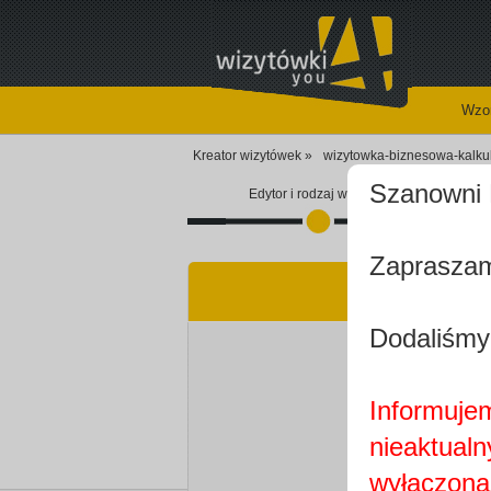
Wzor
Kreator wizytówek »
wizytowka-biznesowa-kalkul
Szanowni 
Edytor i rodzaj wizytówki
Zapraszam
Dodaliśmy
Informujem
nieaktualn
wyłączona