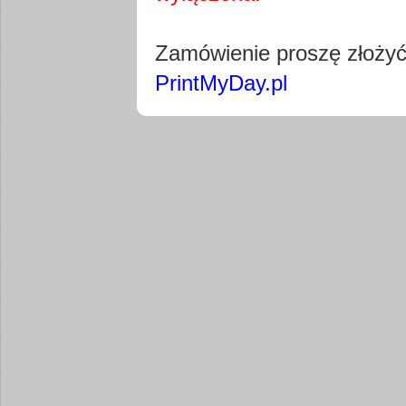
Pobierz wty
Zamówienie proszę złoży
PrintMyDay.pl