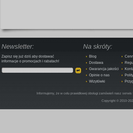
Newsletter:
Na skróty:
Zapisz się już dziś aby dostawać
Blog
Cenn
informacje o promocjach i rabatach!
Dostawa
Regu
Gwarancja jakości
Kont
Opinie o nas
Polit
Wizytówki
Przy
Informujemy, że w celu prawidłowej obsługi zamówień nasz serwis 
Copyright © 2010-20