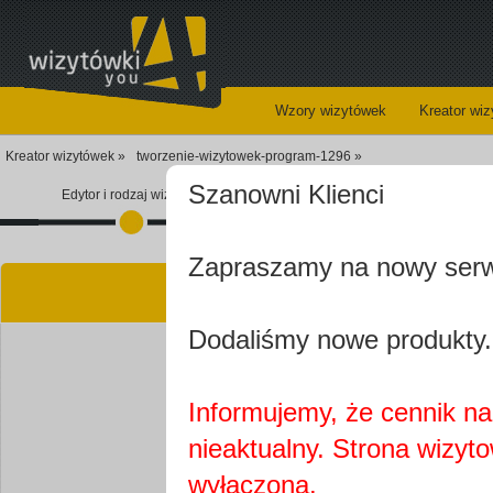
Wzory wizytówek
Kreator wi
Kreator wizytówek »
tworzenie-wizytowek-program-1296 »
Szanowni Klienci
Edytor i rodzaj wizytówki
Koszyk
Zapraszamy na nowy ser
Kre
Dodaliśmy nowe produkty.
Informujemy, że cennik na 
nieaktualny. Strona wizyt
Najprawdopobodniej
wyłączona.