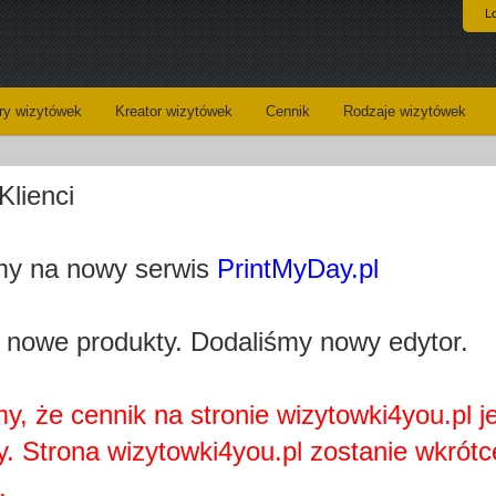
L
y wizytówek
Kreator wizytówek
Cennik
Rodzaje wizytówek
Klienci
Koszyk
Dane do wysyłki
y na nowy serwis
PrintMyDay.pl
Kreator wizytówek
 nowe produkty. Dodaliśmy nowy edytor.
y, że cennik na stronie wizytowki4you.pl j
y. Strona wizytowki4you.pl zostanie wkrótc
Najprawdopobodniej nie posiadasz zainstalowanej wtyczki
Adobe Flash Player.
.