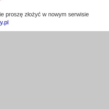
Pobierz wtyczkę klikając w obrazek poniżej.
e proszę złożyć w nowym serwisie
y.pl