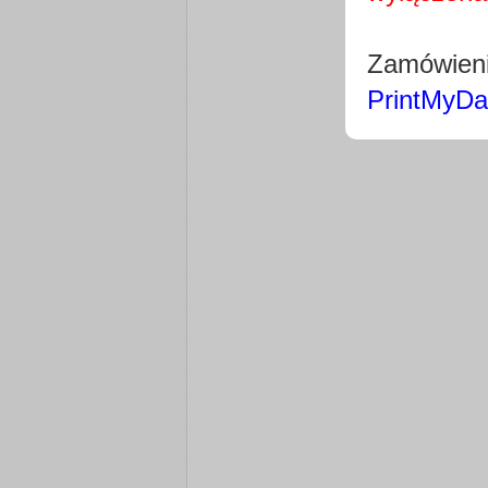
Zamówieni
PrintMyDa