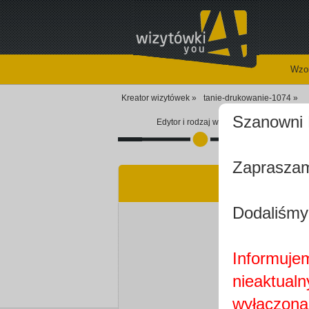
Wzor
Kreator wizytówek »
tanie-drukowanie-1074 »
Szanowni 
Edytor i rodzaj wizytówki
Zapraszam
Dodaliśmy
Informujem
nieaktualn
wyłączona