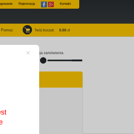
ogowanie
Rejestracja
Kontakt
Pomoc
Twój koszyk
:
0.00
zł
×
Finalizacja zamówienia
est
e