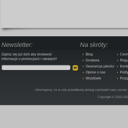
Newsletter:
Na skróty:
Zapisz się już dziś aby dostawać
Blog
Cenn
informacje o promocjach i rabatach!
Dostawa
Regu
Gwarancja jakości
Kont
Opinie o nas
Polit
Wizytówki
Przy
Informujemy, że w celu prawidłowej obsługi zamówień nasz serwis 
Copyright © 2010-20