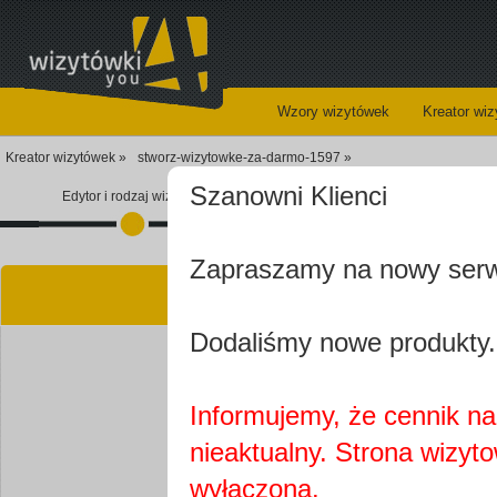
Wzory wizytówek
Kreator wi
Kreator wizytówek »
stworz-wizytowke-za-darmo-1597 »
Szanowni Klienci
Edytor i rodzaj wizytówki
Koszyk
Zapraszamy na nowy ser
Kre
Dodaliśmy nowe produkty.
Informujemy, że cennik na 
nieaktualny. Strona wizyt
Najprawdopobodniej
wyłączona.