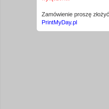
Pobierz wty
Zamówienie proszę złoży
PrintMyDay.pl