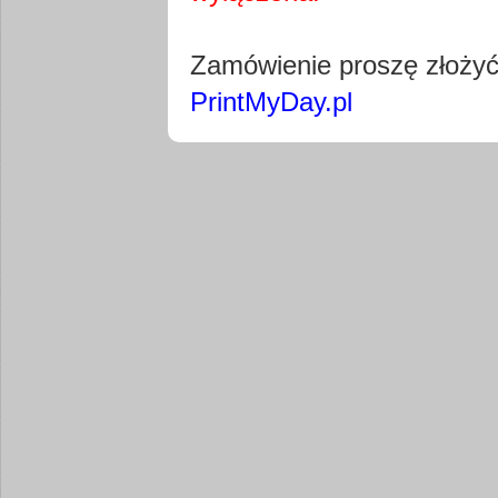
Pobierz wty
Zamówienie proszę złoży
PrintMyDay.pl