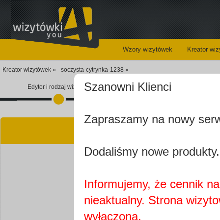
Wzory wizytówek
Kreator wi
Kreator wizytówek »
soczysta-cytrynka-1238 »
Szanowni Klienci
Edytor i rodzaj wizytówki
Koszyk
Zapraszamy na nowy ser
Kre
Dodaliśmy nowe produkty.
Informujemy, że cennik na 
nieaktualny. Strona wizyt
Najprawdopobodniej
wyłączona.