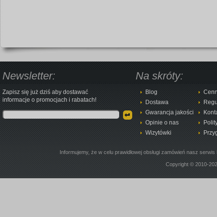
Newsletter:
Na skróty:
Zapisz się już dziś aby dostawać
Blog
Cenn
informacje o promocjach i rabatach!
Dostawa
Regu
Gwarancja jakości
Kont
Opinie o nas
Polit
Wizytówki
Przy
Informujemy, że w celu prawidłowej obsługi zamówień nasz serwis 
Copyright © 2010-20