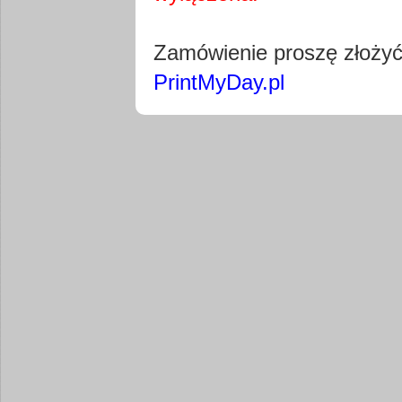
Pobierz wty
Zamówienie proszę złoży
PrintMyDay.pl