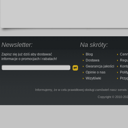
Newsletter:
Na skróty:
Zapisz się już dziś aby dostawać
Blog
Cenn
informacje o promocjach i rabatach!
Dostawa
Regu
Gwarancja jakości
Kont
Opinie o nas
Polit
Wizytówki
Przy
Informujemy, że w celu prawidłowej obsługi zamówień nasz serwis 
Copyright © 2010-20