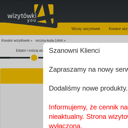
Wzory wizytówek
Kreator wi
Kreator wizytówek »
reczna-kula-1444 »
Szanowni Klienci
Edytor i rodzaj wizytówki
Koszyk
Zapraszamy na nowy ser
Kre
Dodaliśmy nowe produkty.
Informujemy, że cennik na 
nieaktualny. Strona wizyt
Najprawdopobodniej
wyłączona.