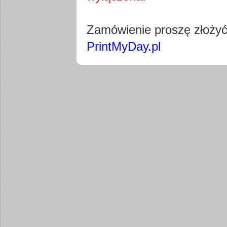
Pobierz wty
Zamówienie proszę złoży
PrintMyDay.pl