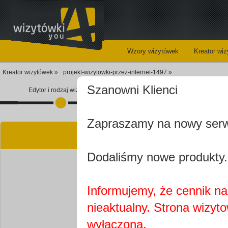
Wzory wizytówek
Kreator wi
Kreator wizytówek »
projekt-wizytowki-przez-internet-1497 »
Szanowni Klienci
Edytor i rodzaj wizytówki
Koszyk
Zapraszamy na nowy ser
Kre
Dodaliśmy nowe produkty.
Informujemy, że cennik na 
nieaktualny. Strona wizyt
Najprawdopobodniej
wyłączona.