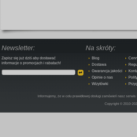
Newsletter:
Na skróty:
Zapisz się już dziś aby dostawać
Blog
Cenn
informacje o promocjach i rabatach!
Dostawa
Regu
Gwarancja jakości
Kont
Opinie o nas
Polit
Wizytówki
Przy
Informujemy, że w celu prawidłowej obsługi zamówień nasz serwis 
Copyright © 2010-20