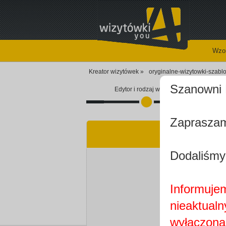
Wzor
Kreator wizytówek »
oryginalne-wizytowki-szabl
Szanowni 
Edytor i rodzaj wizytówki
Zapraszam
Dodaliśmy
Informujem
nieaktualn
wyłączona