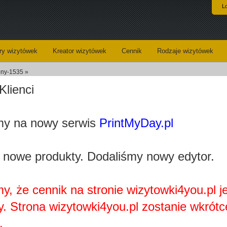
L
y wizytówek
Kreator wizytówek
Cennik
Rodzaje wizytówek
ony-1535 »
Klienci
Koszyk
Dane do wysyłki
y na nowy serwis
PrintMyDay.pl
Kreator wizytówek
 nowe produkty. Dodaliśmy nowy edytor.
y, że cennik na stronie wizytowki4you.pl j
y. Strona wizytowki4you.pl zostanie wkrótc
Najprawdopobodniej nie posiadasz zainstalowanej wtyczki
Adobe Flash Player.
.