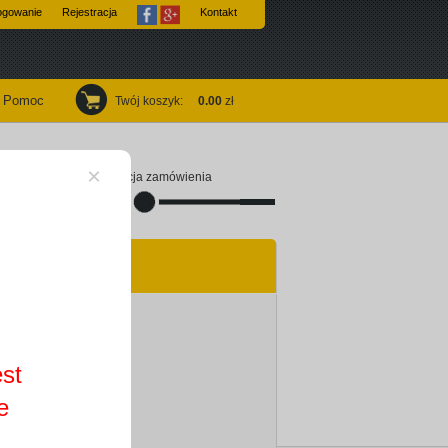
ogowanie
Rejestracja
Kontakt
Pomoc
Twój koszyk
:
0.00
zł
×
Finalizacja zamówienia
est
e