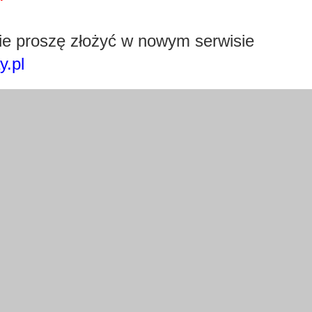
Pobierz wtyczkę klikając w obrazek poniżej.
e proszę złożyć w nowym serwisie
y.pl