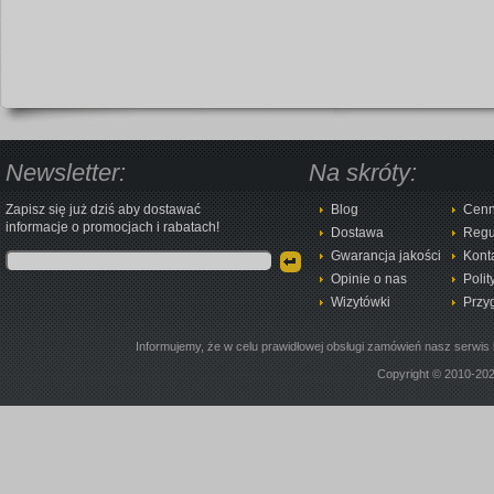
Newsletter:
Na skróty:
Zapisz się już dziś aby dostawać
Blog
Cenn
informacje o promocjach i rabatach!
Dostawa
Regu
Gwarancja jakości
Kont
Opinie o nas
Polit
Wizytówki
Przy
Informujemy, że w celu prawidłowej obsługi zamówień nasz serwis 
Copyright © 2010-20