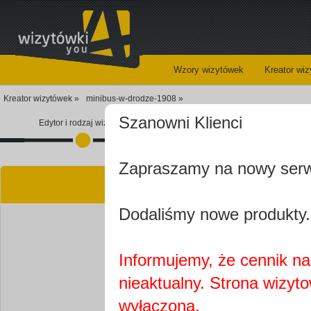
Wzory wizytówek
Kreator wi
Kreator wizytówek »
minibus-w-drodze-1908 »
Szanowni Klienci
Edytor i rodzaj wizytówki
Koszyk
Zapraszamy na nowy ser
Kre
Dodaliśmy nowe produkty.
Informujemy, że cennik na 
nieaktualny. Strona wizyt
Najprawdopobodniej
wyłączona.