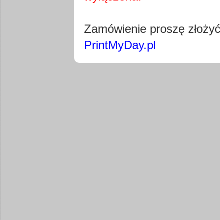
Pobierz wty
Zamówienie proszę złoży
PrintMyDay.pl