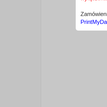
Zamówieni
PrintMyDa