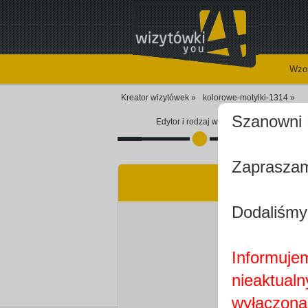
Wzor
Kreator wizytówek »
kolorowe-motylki-1314 »
Szanowni 
Edytor i rodzaj wizytówki
Zapraszam
Dodaliśmy
Informujem
nieaktualn
wyłączona