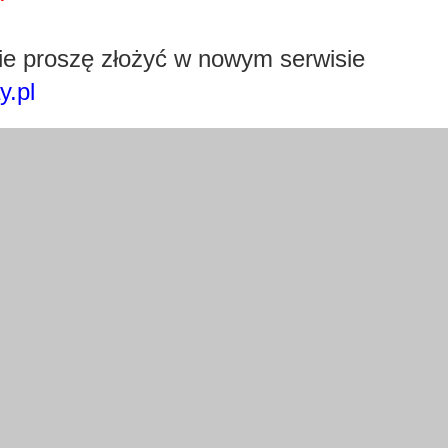
Pobierz wtyczkę klikając w obrazek poniżej.
e proszę złożyć w nowym serwisie
y.pl