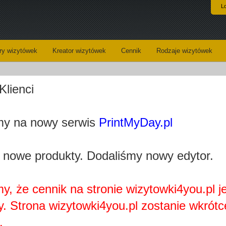
L
y wizytówek
Kreator wizytówek
Cennik
Rodzaje wizytówek
Klienci
Koszyk
Dane do wysyłki
y na nowy serwis
PrintMyDay.pl
Kreator wizytówek
 nowe produkty. Dodaliśmy nowy edytor.
y, że cennik na stronie wizytowki4you.pl j
y. Strona wizytowki4you.pl zostanie wkrótc
Najprawdopobodniej nie posiadasz zainstalowanej wtyczki
Adobe Flash Player.
.