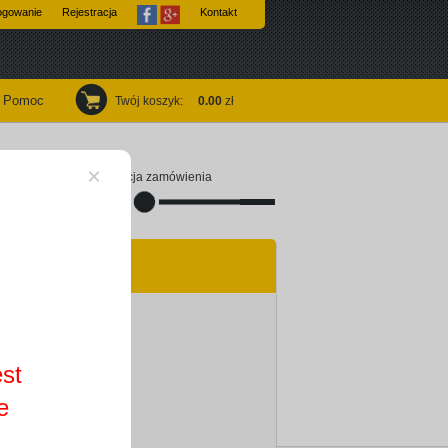
ogowanie
Rejestracja
Kontakt
Pomoc
Twój koszyk
:
0.00
zł
×
Finalizacja zamówienia
est
e