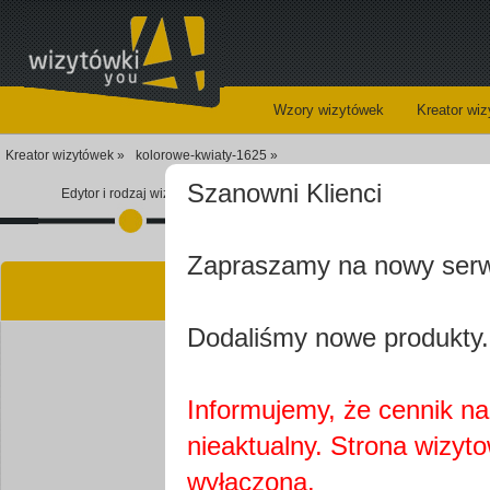
Wzory wizytówek
Kreator wi
Kreator wizytówek »
kolorowe-kwiaty-1625 »
Szanowni Klienci
Edytor i rodzaj wizytówki
Koszyk
Zapraszamy na nowy ser
Kre
Dodaliśmy nowe produkty.
Informujemy, że cennik na 
nieaktualny. Strona wizyt
Najprawdopobodniej
wyłączona.