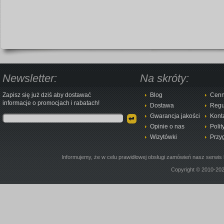
Newsletter:
Na skróty:
Zapisz się już dziś aby dostawać
Blog
Cenn
informacje o promocjach i rabatach!
Dostawa
Regu
Gwarancja jakości
Kont
Opinie o nas
Polit
Wizytówki
Przy
Informujemy, że w celu prawidłowej obsługi zamówień nasz serwis 
Copyright © 2010-20