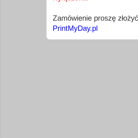
Pobierz wty
Zamówienie proszę złoży
PrintMyDay.pl