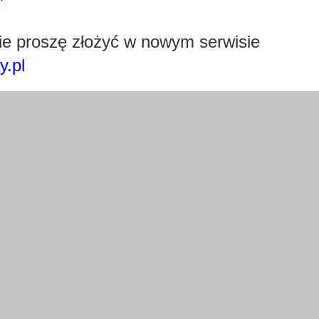
Pobierz wtyczkę klikając w obrazek poniżej.
e proszę złożyć w nowym serwisie
y.pl