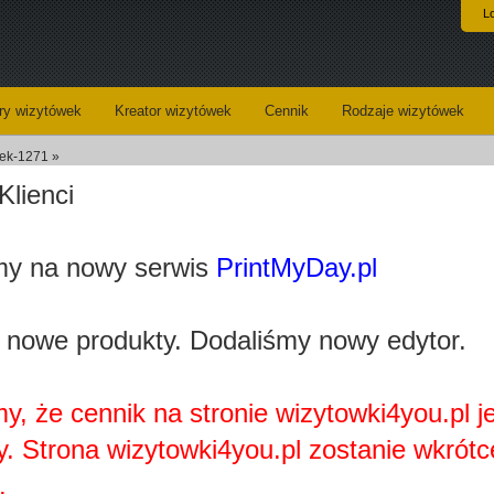
L
y wizytówek
Kreator wizytówek
Cennik
Rodzaje wizytówek
wek-1271 »
Klienci
Koszyk
Dane do wysyłki
y na nowy serwis
PrintMyDay.pl
Kreator wizytówek
 nowe produkty. Dodaliśmy nowy edytor.
y, że cennik na stronie wizytowki4you.pl j
y. Strona wizytowki4you.pl zostanie wkrótc
Najprawdopobodniej nie posiadasz zainstalowanej wtyczki
Adobe Flash Player.
.