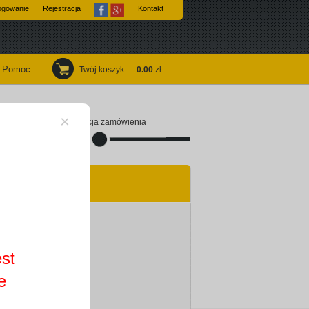
ogowanie
Rejestracja
Kontakt
Pomoc
Twój koszyk
:
0.00
zł
×
Finalizacja zamówienia
est
e