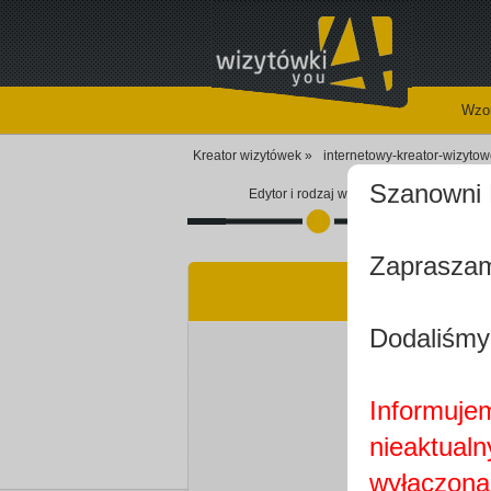
Wzor
Kreator wizytówek »
internetowy-kreator-wizyto
Szanowni 
Edytor i rodzaj wizytówki
Zapraszam
Dodaliśmy
Informujem
nieaktualn
wyłączona