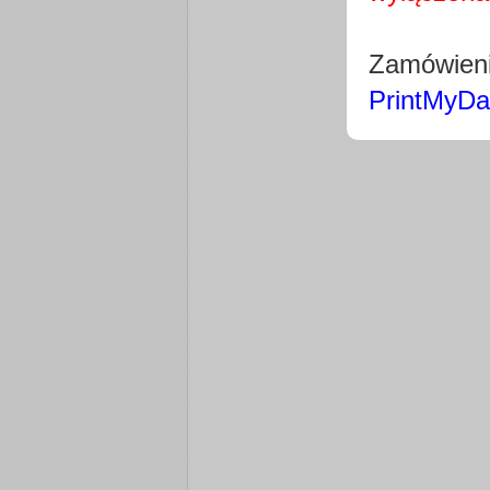
Zamówieni
PrintMyDa