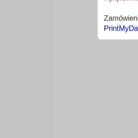
Zamówieni
PrintMyDa