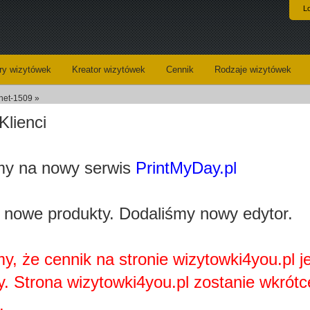
L
y wizytówek
Kreator wizytówek
Cennik
Rodzaje wizytówek
rnet-1509 »
Klienci
Koszyk
Dane do wysyłki
y na nowy serwis
PrintMyDay.pl
Kreator wizytówek
 nowe produkty. Dodaliśmy nowy edytor.
y, że cennik na stronie wizytowki4you.pl j
y. Strona wizytowki4you.pl zostanie wkrótc
Najprawdopobodniej nie posiadasz zainstalowanej wtyczki
Adobe Flash Player.
.