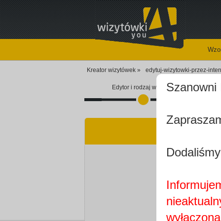
Wzor
Kreator wizytówek »
edytuj-wizytowki-przez-inte
Szanowni 
Edytor i rodzaj wizytówki
Zapraszam
Dodaliśmy
Informujem
nieaktualn
wyłączona