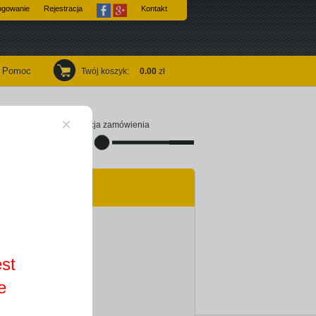
ogowanie
Rejestracja
Kontakt
Pomoc
Twój koszyk
:
0.00
zł
×
Finalizacja zamówienia
est
e