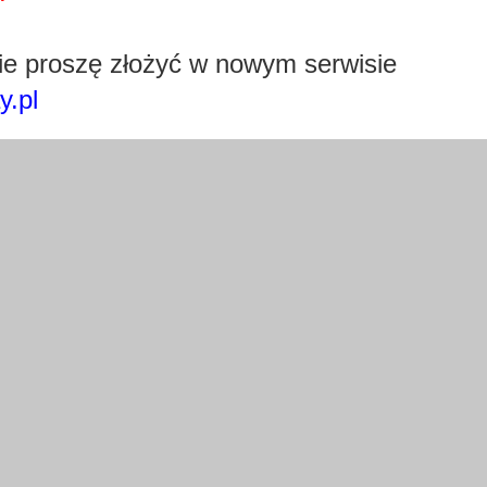
Pobierz wtyczkę klikając w obrazek poniżej.
e proszę złożyć w nowym serwisie
y.pl