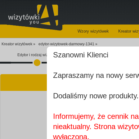
Wzory wizytówek
Kreator wi
Kreator wizytówek »
edytor-wizytowek-darmowy-1341 »
Szanowni Klienci
Edytor i rodzaj wizytówki
Koszyk
Zapraszamy na nowy ser
Kre
Dodaliśmy nowe produkty.
Informujemy, że cennik na 
nieaktualny. Strona wizyt
Najprawdopobodniej
wyłączona.