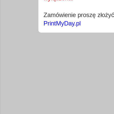
Pobierz wty
Zamówienie proszę złoży
PrintMyDay.pl