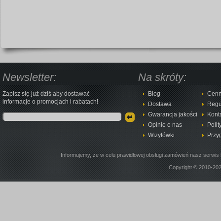
Newsletter:
Na skróty:
Zapisz się już dziś aby dostawać
Blog
Cenn
informacje o promocjach i rabatach!
Dostawa
Regu
Gwarancja jakości
Kont
Opinie o nas
Polit
Wizytówki
Przy
Informujemy, że w celu prawidłowej obsługi zamówień nasz serwis 
Copyright © 2010-20