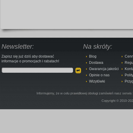
Newsletter:
Na skróty:
Zapisz się już dziś aby dostawać
Blog
Cenn
informacje o promocjach i rabatach!
Dostawa
Regu
Gwarancja jakości
Kont
Opinie o nas
Polit
Wizytówki
Przy
Informujemy, że w celu prawidłowej obsługi zamówień nasz serwis 
Copyright © 2010-20