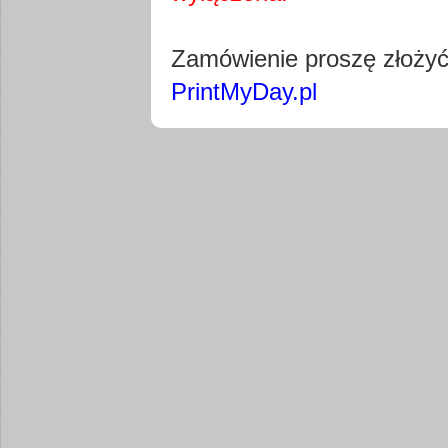
Pobierz wty
Zamówienie proszę złoży
PrintMyDay.pl