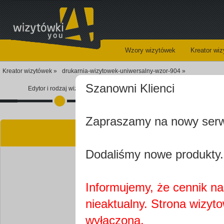
Wzory wizytówek
Kreator wi
Kreator wizytówek »
drukarnia-wizytowek-uniwersalny-wzor-904 »
Szanowni Klienci
Edytor i rodzaj wizytówki
Koszyk
Zapraszamy na nowy ser
Kre
Dodaliśmy nowe produkty.
Informujemy, że cennik na 
nieaktualny. Strona wizyt
Najprawdopobodniej
wyłączona.